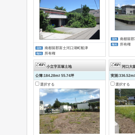
南都留郡
所有権
南都留郡富士河口湖町船津
所有権
小立字豆塚土地
河口大
公簿:184.28m
55.74坪
実測:336.52m
2
選択する
選択する