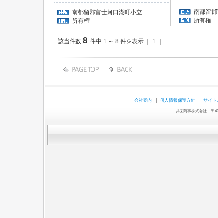
南都留郡
南都留郡富士河口湖町小立
所有権
所有権
8
該当件数
件中 1 ～ 8 件を表示 ｜ 1 ｜
会社案内
個人情報保護方針
サイト
共栄商事株式会社 〒403-0