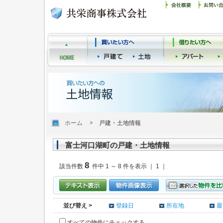
ホーム
戸建・土地情報
富士河口湖町の戸建・土地情報
8
該当件数
件中 1 ～ 8 件を表示 ｜ 1 ｜
並び替え >
登録日
所在地
最
すべての物件にチェックする