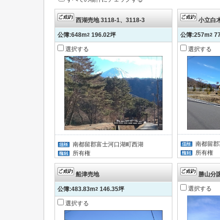
西湖売地 3118-1、3118-3
小立白木平
公簿:648m
196.02坪
公簿:257m
7
2
2
選択する
選択する
南都留郡
南都留郡富士河口湖町西湖
所有権
所有権
船津売地
勝山分
選択する
公簿:483.83m
146.35坪
2
選択する