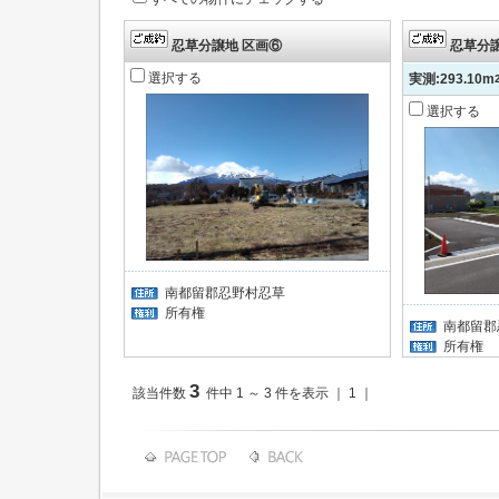
忍草分譲地 区画⑥
忍草分譲
選択する
実測:293.10m
選択する
南都留郡忍野村忍草
所有権
南都留郡
所有権
3
該当件数
件中 1 ～ 3 件を表示 ｜ 1 ｜