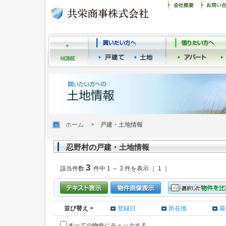
ホーム
戸建・土地情報
忍野村の戸建・土地情報
3
該当件数
件中 1 ～ 3 件を表示 ｜ 1 ｜
並び替え >
登録日
所在地
最
すべての物件にチェックする