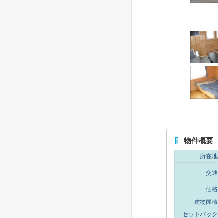
物件概要
所在地
交通
価格
建物面積
セットバック