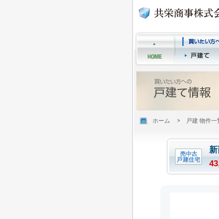
ホーム
戸建 物件一
新
43