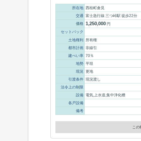
所在地
西桂町倉見
交通
富士急行線 三つ峠駅 徒歩22分
1,250,000
価格
円
セットバック
土地権利
所有権
都市計画
非線引
建ぺい率
70％
地勢
平坦
現況
更地
引渡条件
現況渡し
法令上の制限
設備
電気,上水道,集中浄化槽
各戸設備
備考
この