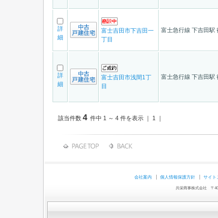
詳
富士急行線 下吉田駅 
富士吉田市下吉田一
細
丁目
詳
富士急行線 下吉田駅 
富士吉田市浅間1丁
細
目
4
該当件数
件中 1 ～ 4 件を表示 ｜ 1 ｜
会社案内
個人情報保護方針
サイト
共栄商事株式会社 〒403-0