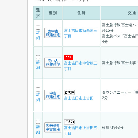
選
種別
住所
交通
択
富士急行線 富士急ハ
富士吉田市新西原三
歩15分
詳
丁目
富士急バス『富士吉田
細
4分
詳
富士急行線 富士山駅 
富士吉田市中曽根三
細
丁目
タウンスニーカー『熊
詳
2分
富士吉田市上吉田
細
詳
横町 徒歩3分
富士吉田市上吉田五
細
丁目