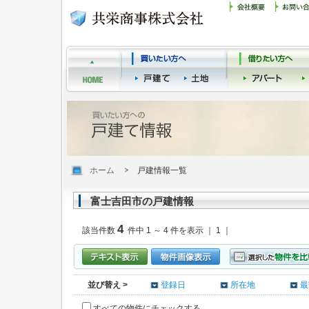
ホーム
戸建情報一覧
富士吉田市の戸建情報
4
該当件数
件中 1 ～ 4 件を表示 ｜ 1 ｜
並び替え >
登録日
所在地
最
すべての物件にチェックする