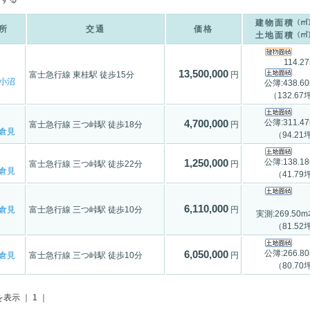
建物面積
所
交通
価格
土地面積
114.2
13,500,000
富士急行線 東桂駅 徒歩15分
円
小沼
公簿:438.6
（132.67
公簿:311.4
4,700,000
富士急行線 三つ峠駅 徒歩18分
円
倉見
（94.21
公簿:138.1
1,250,000
富士急行線 三つ峠駅 徒歩22分
円
倉見
（41.79
6,110,000
倉見
富士急行線 三つ峠駅 徒歩10分
円
実測:269.50m
（81.52
公簿:266.8
6,050,000
倉見
富士急行線 三つ峠駅 徒歩10分
円
（80.70
を表示 ｜ 1 ｜