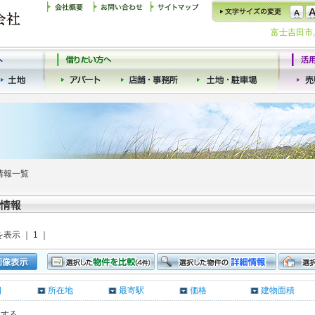
富士吉田市
情報一覧
情報
を表示 ｜ 1 ｜
日
所在地
最寄駅
価格
建物面積
クする