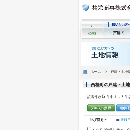
ホーム
戸建・土地
西桂町の戸建・土地
5
該当件数
件中 1 ～ 5 件
並び替え >
登録
すべての物件にチェッ