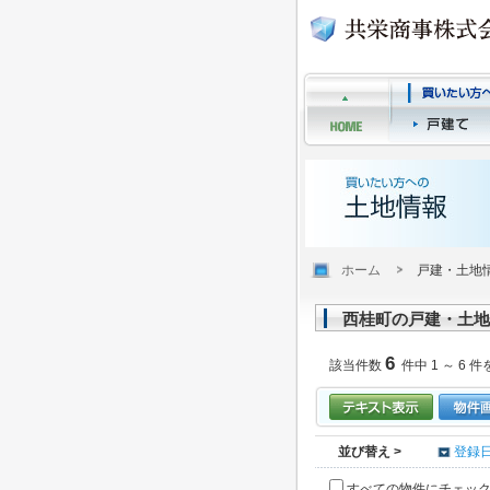
ホーム
戸建・土地
西桂町の戸建・土地
6
該当件数
件中 1 ～ 6 件
並び替え >
登録
すべての物件にチェッ