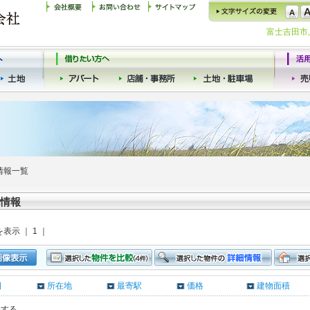
富士吉田市
情報一覧
情報
を表示 ｜ 1 ｜
日
所在地
最寄駅
価格
建物面積
クする