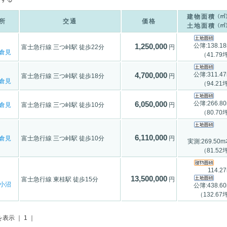
建物面積
所
交通
価格
土地面積
公簿:138.1
1,250,000
富士急行線 三つ峠駅 徒歩22分
円
倉見
（41.79
公簿:311.4
4,700,000
富士急行線 三つ峠駅 徒歩18分
円
倉見
（94.21
公簿:266.8
6,050,000
倉見
富士急行線 三つ峠駅 徒歩10分
円
（80.70
6,110,000
倉見
富士急行線 三つ峠駅 徒歩10分
円
実測:269.50m
（81.52
114.2
13,500,000
富士急行線 東桂駅 徒歩15分
円
小沼
公簿:438.6
（132.67
を表示 ｜ 1 ｜