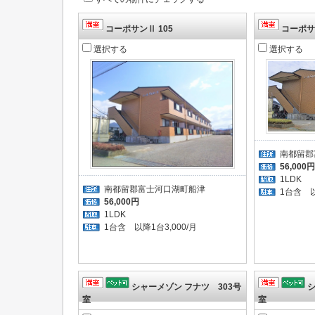
コーポサンⅡ 105
コーポサン
選択する
選択する
南都留郡
56,000円
1LDK
南都留郡富士河口湖町船津
1台含 以
56,000円
1LDK
1台含 以降1台3,000/月
シャーメゾン フナツ 303号
シ
室
室