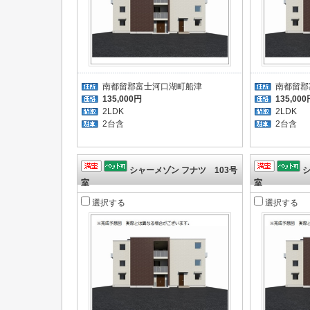
南都留郡富士河口湖町船津
南都留郡
135,000円
135,000
2LDK
2LDK
2台含
2台
シャーメゾン フナツ 103号
シ
室
室
選択する
選択する