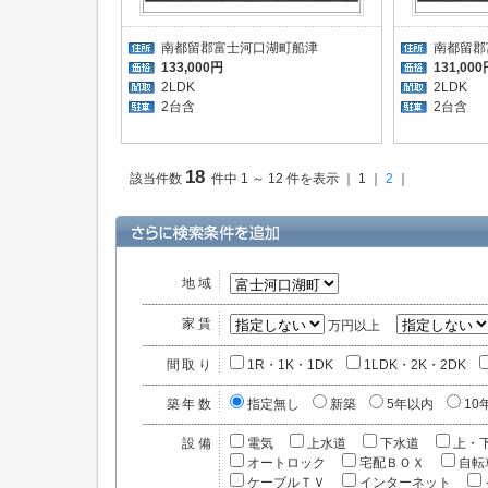
南都留郡富士河口湖町船津
南都留郡
133,000円
131,000
2LDK
2LDK
2台含
2台
18
該当件数
件中 1 ～ 12 件を表示 ｜ 1 ｜
2
｜
地域
家賃
万円以上
間取り
1R・1K・1DK
1LDK・2K・2DK
築年数
指定無し
新築
5年以内
10
設備
電気
上水道
下水道
上・
オートロック
宅配ＢＯＸ
自転
ケーブルＴＶ
インターネット