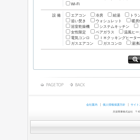
Wi-Fi
設備
エアコン
冷房
給湯
トラ
追い焚き
ウォシュレット
暖房
浴室乾燥機
システムキッチン
女性限定
ペアガラス
温風ヒー
電気コンロ
ＩＨクッキングヒータ
ガスエアコン
ガスコンロ
湯沸
会社案内
個人情報保護方針
サイト
共栄商事株式会社 〒403-0