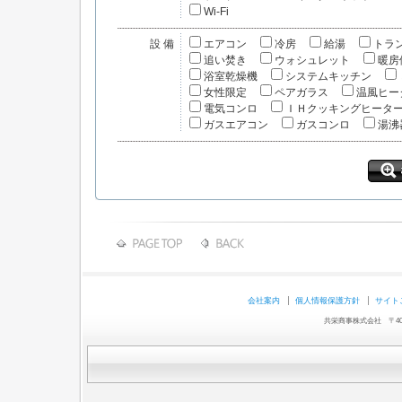
Wi-Fi
設備
エアコン
冷房
給湯
トラ
追い焚き
ウォシュレット
暖房
浴室乾燥機
システムキッチン
女性限定
ペアガラス
温風ヒー
電気コンロ
ＩＨクッキングヒータ
ガスエアコン
ガスコンロ
湯沸
会社案内
個人情報保護方針
サイト
共栄商事株式会社 〒403-0