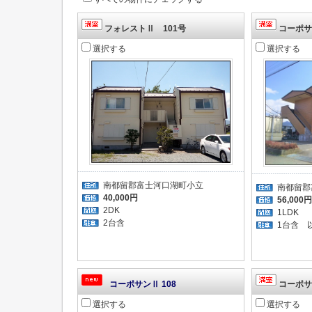
フォレストⅡ 101号
コーポサン
選択する
選択する
南都留郡富士河口湖町小立
南都留郡
40,000円
56,000円
2DK
1LDK
2台含
1台含 以
コーポサンⅡ 108
コーポサン
選択する
選択する