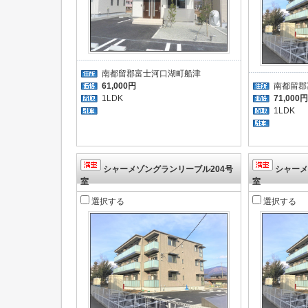
南都留郡富士河口湖町船津
61,000円
南都留郡
1LDK
71,000円
1LDK
シャーメゾングランリーブル204号
シャーメ
室
室
選択する
選択する