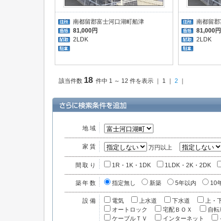
南都留郡富士河口湖町船津
南都留郡
81,000円
81,000円
2LDK
2LDK
18
該当件数
件中 1 ～ 12 件を表示 ｜ 1 ｜
2
｜
地域
家賃
万円以上
間取り
1R・1K・1DK
1LDK・2K・2DK
築年数
指定無し
新築
5年以内
10
設備
電気
上水道
下水道
上・
オートロック
宅配ＢＯＸ
自転
ケーブルＴＶ
インターネット