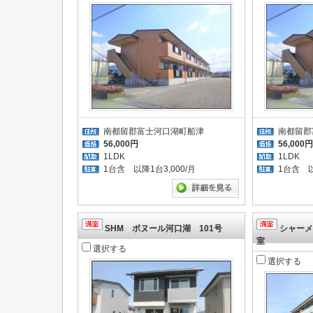
南都留郡富士河口湖町船津
南都留郡
56,000円
56,000円
1LDK
1LDK
1台含 以降1台3,000/月
1台含 以
SHM ボヌール河口湖 101号
シャーメ
室
選択する
選択する