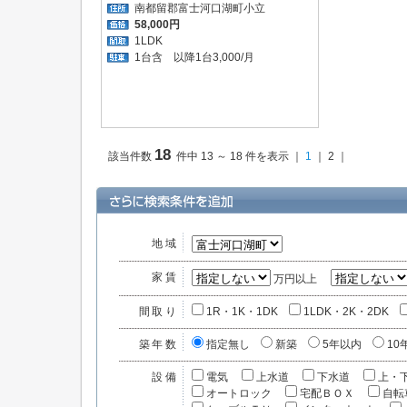
南都留郡富士河口湖町小立
58,000円
1LDK
1台含 以降1台3,000/月
18
該当件数
件中 13 ～ 18 件を表示 ｜
1
｜ 2 ｜
地域
家賃
万円以上
間取り
1R・1K・1DK
1LDK・2K・2DK
築年数
指定無し
新築
5年以内
10
設備
電気
上水道
下水道
上・
オートロック
宅配ＢＯＸ
自転