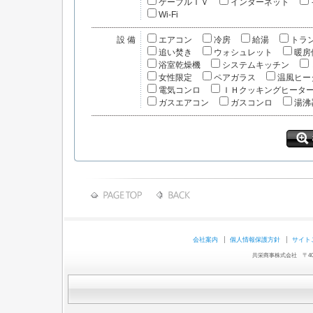
ケーブルＴＶ
インターネット
Wi-Fi
設備
エアコン
冷房
給湯
トラ
追い焚き
ウォシュレット
暖房
浴室乾燥機
システムキッチン
女性限定
ペアガラス
温風ヒー
電気コンロ
ＩＨクッキングヒータ
ガスエアコン
ガスコンロ
湯沸
会社案内
個人情報保護方針
サイト
共栄商事株式会社 〒403-0