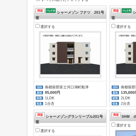
シャーメゾン フナツ 201号
シ
室
室
選択する
選択する
南都留郡富士河口湖町船津
南都留郡
95,000円
135,000
1LDK
2LDK
1台含
2台
シャーメゾングランリーブル201号
SHM 
室
選択する
選択する