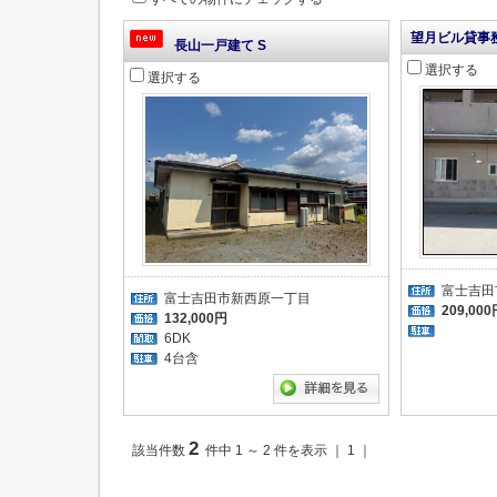
望月ビル貸事
長山一戸建て S
選択する
選択する
富士吉田
富士吉田市新西原一丁目
209,000
132,000円
6DK
4台含
2
該当件数
件中 1 ～ 2 件を表示 ｜ 1 ｜