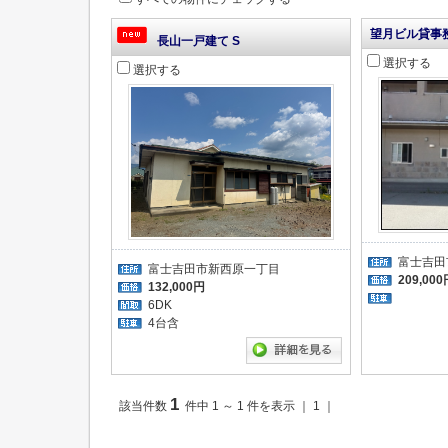
望月ビル貸事
長山一戸建て S
選択する
選択する
富士吉田
富士吉田市新西原一丁目
209,000
132,000円
6DK
4台含
1
該当件数
件中 1 ～ 1 件を表示 ｜ 1 ｜