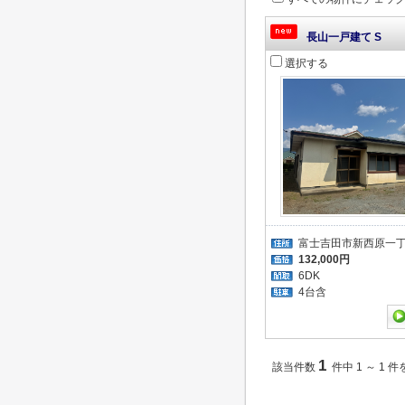
長山一戸建て S
選択する
富士吉田市新西原一
132,000円
6DK
4台含
1
該当件数
件中 1 ～ 1 件