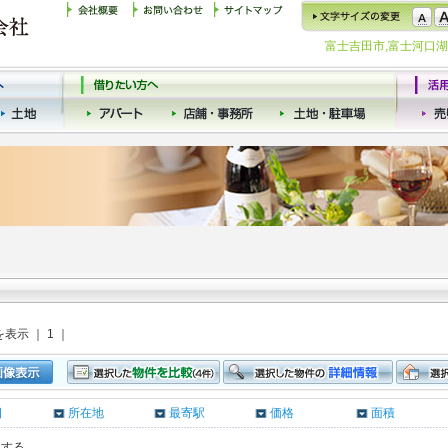
富士吉田市,富士河口
を表示 ｜ 1 ｜
日
所在地
最寄駅
価格
面積
クする