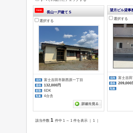
望月ビル貸事
長山一戸建て S
選択する
選択する
富士吉田
富士吉田市新西原一丁目
209,000
132,000円
6DK
4台含
1
該当件数
件中 1 ～ 1 件を表示 ｜ 1 ｜