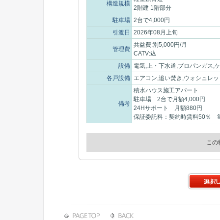
構造規模
2階建 1階部分
駐車場
2台で4,000円
引渡日
2026年08月上旬
共益費:別5,000円/月
管理費
CATV:込
設備
電気,上・下水道,プロパンガス,
各戸設備
エアコン,追い焚き,ウォシュレッ
積水ハウス施工アパート
駐車場 2台で月額4,000円
備考
24Hサポート 月額880円
保証委託料：契約時賃料50％ 
この