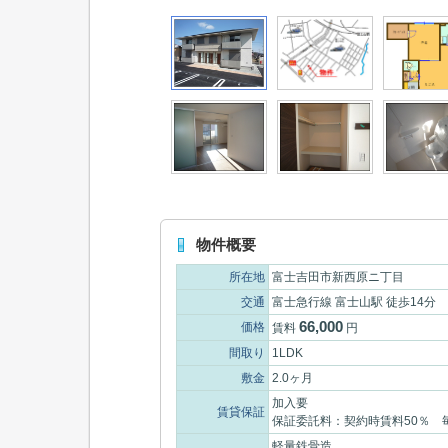
物件概要
所在地
富士吉田市新西原ニ丁目
交通
富士急行線 富士山駅 徒歩14分
66,000
価格
賃料
円
間取り
1LDK
敷金
2.0ヶ月
加入要
賃貸保証
保証委託料：契約時賃料50％ 
軽量鉄骨造