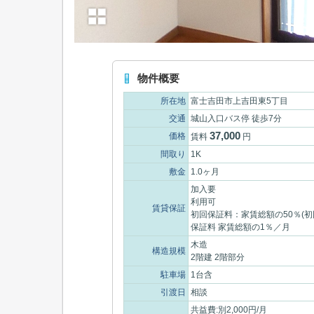
物件概要
所在地
富士吉田市上吉田東5丁目
交通
城山入口バス停 徒歩7分
37,000
価格
賃料
円
間取り
1K
敷金
1.0ヶ月
加入要
利用可
賃貸保証
初回保証料：家賃総額の50％(
保証料 家賃総額の1％／月
木造
構造規模
2階建 2階部分
駐車場
1台含
引渡日
相談
共益費:別2,000円/月