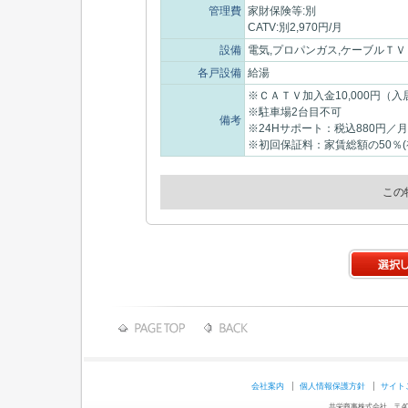
管理費
家財保険等:別
CATV:別2,970円/月
設備
電気,プロパンガス,ケーブルＴＶ
各戸設備
給湯
※ＣＡＴＶ加入金10,000円（入
※駐車場2台目不可
備考
※24Hサポート：税込880円／月
※初回保証料：家賃総額の50％
この
会社案内
個人情報保護方針
サイト
共栄商事株式会社 〒403-0