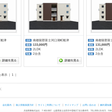
町船津
南都留郡富士河口湖町船津
南都留郡富
133,000円
131,000円
2LDK
2LDK
2台含
2台含
を表示 ｜ 1 ｜
会社案内
個人情報保護方針
サイトご利用について
サイトマップ
お問い合わせ
解約通知書
共栄商事株式会社 〒403-0007 山梨県富士吉田市中曽根3丁目11番45号 TEL.0555-23-8171 FAX.05