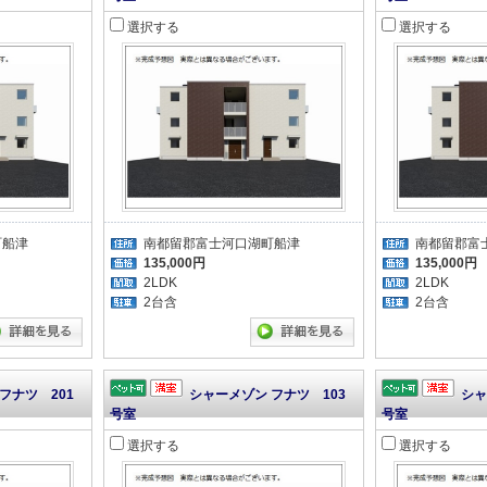
選択する
選択する
町船津
南都留郡富士河口湖町船津
南都留郡富
135,000円
135,000円
2LDK
2LDK
2台含
2台含
フナツ 201
シャーメゾン フナツ 103
シャ
号室
号室
選択する
選択する