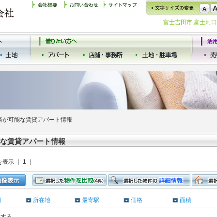
富士吉田市,富士河
談が可能な賃貸アパート情報
な賃貸アパート情報
を表示 ｜ 1 ｜
日
所在地
最寄駅
価格
面積
クする