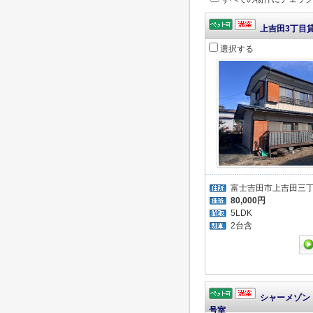
上吉田3丁目
選択する
富士吉田市上吉田三
80,000円
5LDK
2台含
シャーメゾン 
号室