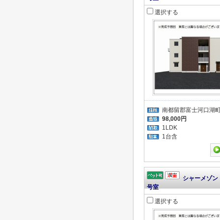
選択する
南都留郡富士河口湖
98,000円
1LDK
1台含
シャーメゾン 
号室
選択する