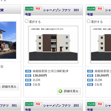
貸家
シャーメゾン フナツ 303
シャ
号室
号室
選択する
選択する
丁目
南都留郡富士河口湖町船津
南都留郡富
138,000円
138,000円
2LDK
2LDK
2台含
2台含
フナツ 301
シャーメゾン フナツ 203
シャ
号室
号室