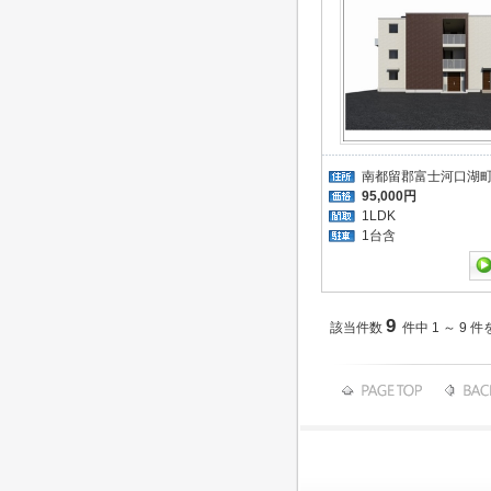
南都留郡富士河口湖
95,000円
1LDK
1台含
9
該当件数
件中 1 ～ 9 件