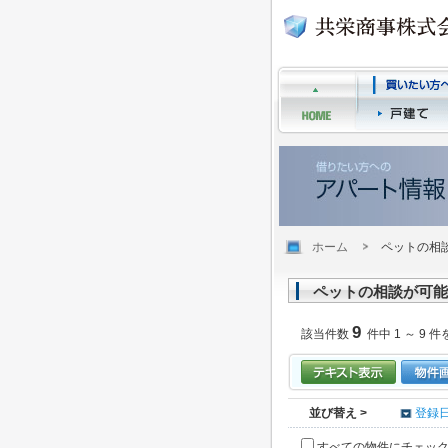
ホーム
ペットの相
ペットの相談が可能
9
該当件数
件中 1 ～ 9 件
並び替え >
登録
すべての物件にチェッ